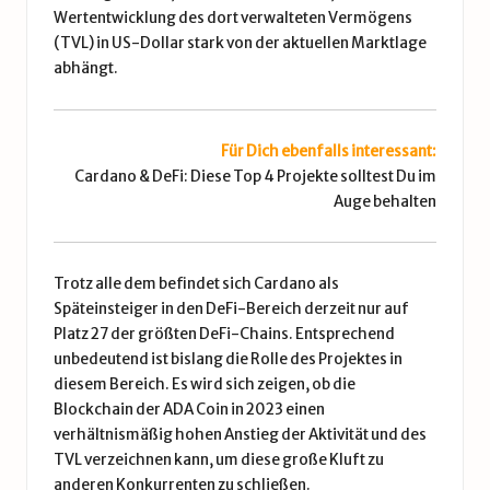
Wertentwicklung des dort verwalteten Vermögens
(TVL) in US-Dollar stark von der aktuellen Marktlage
abhängt.
Für Dich ebenfalls interessant:
Cardano & DeFi:
Diese Top 4 Projekte solltest Du im
Auge behalten
Trotz alle dem befindet sich Cardano als
Späteinsteiger in den DeFi-Bereich derzeit nur auf
Platz 27 der größten DeFi-Chains. Entsprechend
unbedeutend ist bislang die Rolle des Projektes in
diesem Bereich. Es wird sich zeigen, ob die
Blockchain der ADA Coin in 2023 einen
verhältnismäßig hohen Anstieg der Aktivität und des
TVL verzeichnen kann, um diese große Kluft zu
anderen Konkurrenten zu schließen.