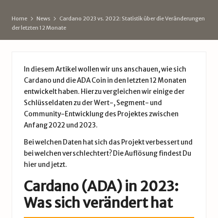
d
Home
News
Cardano 2023 vs. 2022: Statistik über die Veränderungen
e
der letzten 12 Monate
In diesem Artikel wollen wir uns anschauen, wie sich
Cardano und die ADA Coin in den letzten 12 Monaten
entwickelt haben. Hierzu vergleichen wir einige der
Schlüsseldaten zu der Wert-, Segment- und
Community-Entwicklung des Projektes zwischen
Anfang 2022 und 2023.
Bei welchen Daten hat sich das Projekt verbessert und
bei welchen verschlechtert? Die Auflösung findest Du
hier und jetzt.
Cardano (ADA) in 2023:
Was sich verändert hat