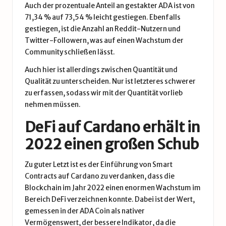
Auch der prozentuale Anteil an gestakter ADA ist von
71,34 % auf 73,54 % leicht gestiegen. Ebenfalls
gestiegen, ist die Anzahl an Reddit-Nutzern und
Twitter-Followern, was auf einen Wachstum der
Community schließen lässt.
Auch hier ist allerdings zwischen Quantität und
Qualität zu unterscheiden. Nur ist letzteres schwerer
zu erfassen, sodass wir mit der Quantität vorlieb
nehmen müssen.
DeFi auf Cardano erhält in
2022 einen großen Schub
Zu guter Letzt ist es der Einführung von Smart
Contracts auf
Cardano
zu verdanken, dass die
Blockchain
im Jahr 2022 einen enormen Wachstum im
Bereich
DeFi
verzeichnen konnte. Dabei ist der Wert,
gemessen in der ADA Coin als nativer
Vermögenswert, der bessere Indikator, da die