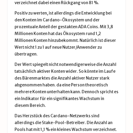
verzeichnet dabei einen Rückgang von 81 %.
Positiv zu werten, ist allerdings die Entwicklung bei
den Konten im Cardano-Ökosystem und der
prozentuale Anteil der gestakten ADA Coins. Mit 3,8
Millionen Konten hat das Ökosystem rund 1,2
Millionen Konten hinzubekommt. Natürlich ist dieser
Wert nicht 1 zu 1 auf neue Nutzer/Anwender zu
übertragen.
Der Wert spiegelt nicht notwendigerweise die Anzahl
tatsächlich aktiver Konten wider. So könnte im Laufe
des Bärenmarktes die Anzahl aktiver Nutzer stark
abgenommen haben. da eine Person theoretisch
mehrere Konten unterhalten kann. Dennoch spricht es
ein Indikator für ein signifikantes Wachstum in
diesem Bereich.
Das Herzstück des Cardano-Netzwerks sind
allerdings die Stake-Pool-Betreiber. Die Anzahl an
Pools hat mit 1,1 % ein kleines Wachstum verzeichnet.