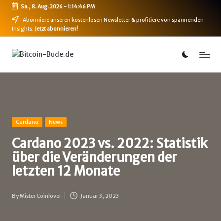
Sa., 8. Aug. 2026
-
1:14:46 PM
Skip
Abonniere unseren kostenlosen Newsletter & profitiere von spannenden
Insights.
Jetzt abonnieren!
to
content
B
Bitcoin,
Ethereum,
i
DeFi
t
&
mehr
c
o
Posted
Cardano
News
in
i
Cardano 2023 vs. 2022: Statistik
über die Veränderungen der
n
letzten 12 Monate
-
B
By
Mister Coinlover
Januar 3, 2023
Posted
u
by