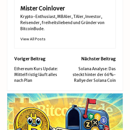
Mister Coinlover
Krypto-Enthusiast, MBAler, TAler, Investor,
Reisender, freiheitsliebend und Gründer von
BitcoinBude.
View All Posts
Post
Voriger Beitrag
Nächster Beitrag
navigation
Ethereum Kurs Update:
Solana Analyse: Das
Mittelfristig läuft alles
steckt hinter der 66%-
nach Plan
Rallye der Solana Coin