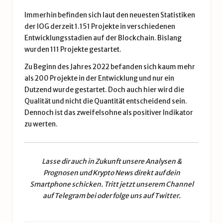
Immerhin befinden sich laut den neuesten Statistiken
der IOG derzeit 1.151 Projekte in verschiedenen
Entwicklungsstadien auf der Blockchain. Bislang
wurden 111 Projekte gestartet.
Zu Beginn des Jahres 2022 befanden sich kaum mehr
als 200 Projekte in der Entwicklung und nur ein
Dutzend wurde gestartet. Doch auch hier wird die
Qualität und nicht die Quantität entscheidend sein.
Dennoch ist das zweifelsohne als positiver Indikator
zu werten.
Lasse dir auch in Zukunft unsere
Analysen &
Prognosen
und
Krypto News
direkt auf dein
Smartphone schicken. Tritt jetzt unserem
Channel
auf Telegram
bei oder folge uns auf
Twitter
.