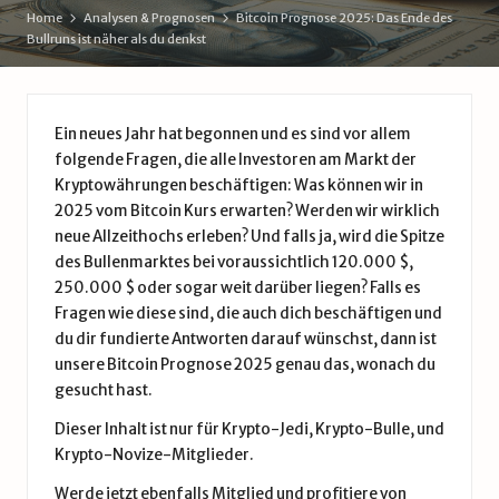
d
Home
Analysen & Prognosen
Bitcoin Prognose 2025: Das Ende des
Bullruns ist näher als du denkst
e
Ein neues Jahr hat begonnen und es sind vor allem
folgende Fragen, die alle Investoren am Markt der
Kryptowährungen beschäftigen: Was können wir in
2025 vom Bitcoin Kurs erwarten? Werden wir wirklich
neue Allzeithochs erleben? Und falls ja, wird die Spitze
des Bullenmarktes bei voraussichtlich 120.000 $,
250.000 $ oder sogar weit darüber liegen? Falls es
Fragen wie diese sind, die auch dich beschäftigen und
du dir fundierte Antworten darauf wünschst, dann ist
unsere Bitcoin Prognose 2025 genau das, wonach du
gesucht hast.
Dieser Inhalt ist nur für Krypto-Jedi, Krypto-Bulle, und
Krypto-Novize-Mitglieder.
Werde jetzt ebenfalls Mitglied und profitiere von