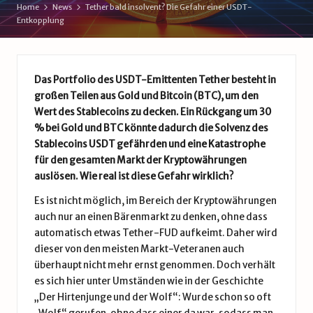
d
Home
News
Tether bald insolvent? Die Gefahr einer USDT-
Entkopplung
e
Das Portfolio des USDT-Emittenten Tether besteht in
großen Teilen aus Gold und Bitcoin (BTC), um den
Wert des Stablecoins zu decken. Ein Rückgang um 30
% bei Gold und BTC könnte dadurch die Solvenz des
Stablecoins USDT gefährden und eine Katastrophe
für den gesamten Markt der Kryptowährungen
auslösen. Wie real ist diese Gefahr wirklich?
Es ist nicht möglich, im Bereich der Kryptowährungen
auch nur an einen Bärenmarkt zu denken, ohne dass
automatisch etwas Tether-FUD aufkeimt. Daher wird
dieser von den meisten Markt-Veteranen auch
überhaupt nicht mehr ernst genommen. Doch verhält
es sich hier unter Umständen wie in der Geschichte
„Der Hirtenjunge und der Wolf“: Wurde schon so oft