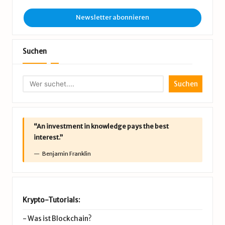
Newsletter abonnieren
Suchen
Suchen
“An investment in knowledge pays the best
interest.”
Benjamin Franklin
Krypto-Tutorials:
-
Was ist Blockchain?