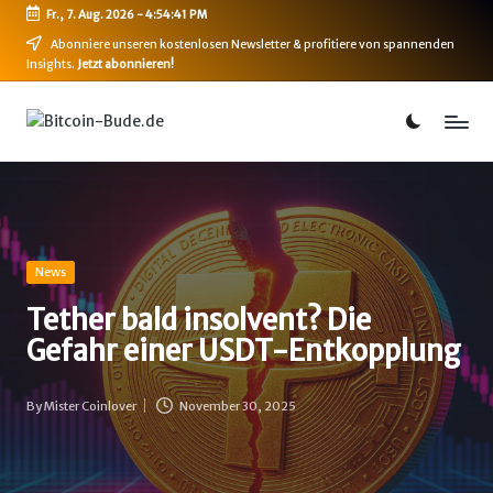
Fr., 7. Aug. 2026
-
4:54:42 PM
Skip
Abonniere unseren kostenlosen Newsletter & profitiere von spannenden
Insights.
Jetzt abonnieren!
to
content
B
Bitcoin,
Ethereum,
i
DeFi
t
&
mehr
c
o
Posted
News
in
i
Tether bald insolvent? Die
Gefahr einer USDT-Entkopplung
n
-
By
Mister Coinlover
November 30, 2025
Posted
B
by
u