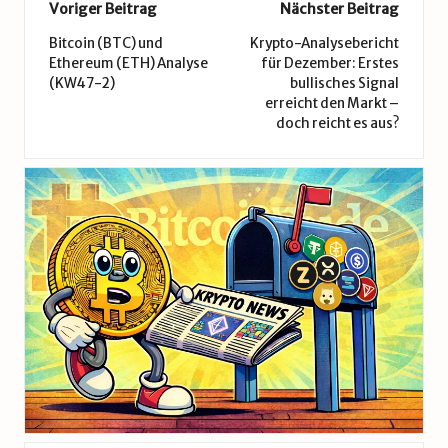
Post
Voriger Beitrag
Nächster Beitrag
navigation
Bitcoin (BTC) und
Krypto-Analysebericht
Ethereum (ETH) Analyse
für Dezember: Erstes
(KW47-2)
bullisches Signal
erreicht den Markt –
doch reicht es aus?