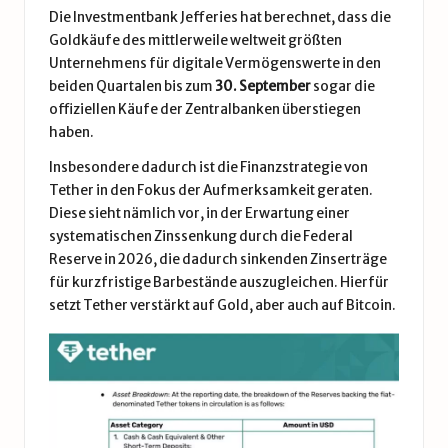
Die Investmentbank Jefferies hat berechnet, dass die
Goldkäufe des mittlerweile weltweit größten
Unternehmens für digitale Vermögenswerte in den
beiden Quartalen bis zum
30. September
sogar die
offiziellen Käufe der Zentralbanken überstiegen
haben.
Insbesondere dadurch ist die Finanzstrategie von
Tether in den Fokus der Aufmerksamkeit geraten.
Diese sieht nämlich vor, in der Erwartung einer
systematischen Zinssenkung durch die Federal
Reserve in 2026, die dadurch sinkenden Zinserträge
für kurzfristige Barbestände auszugleichen. Hierfür
setzt Tether verstärkt auf Gold, aber auch auf Bitcoin.