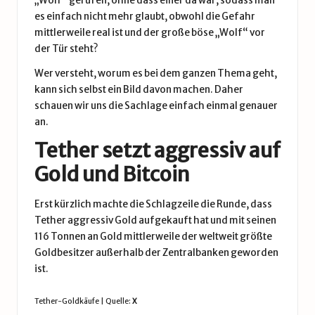
„Wolf“ gerufen, ohne dass einer da war, sodass man
es einfach nicht mehr glaubt, obwohl die Gefahr
mittlerweile real ist und der große böse „Wolf“ vor
der Tür steht?
Wer versteht, worum es bei dem ganzen Thema geht,
kann sich selbst ein Bild davon machen. Daher
schauen wir uns die Sachlage einfach einmal genauer
an.
Tether setzt aggressiv auf
Gold und Bitcoin
Erst kürzlich machte die Schlagzeile die Runde, dass
Tether aggressiv Gold aufgekauft hat und mit seinen
116 Tonnen an Gold mittlerweile der weltweit größte
Goldbesitzer außerhalb der Zentralbanken geworden
ist.
Tether-Goldkäufe | Quelle:
X