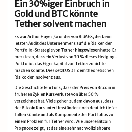
Ein 30%iger Einbruch in
Gold und BTC könnte
Tether solvent machen
Es war Arthur Hayes, Gründer von BitMEX, der beim
letzten Audit des Unternehmens auf die Risiken der
Portfolio-Strategie von Tether
hingewiesen
hatte. Er
merkte an, dass ein Verlust von 30 % dieses Hedging-
Portfolios das Eigenkapital von Tether zunichte
machen könnte. Dies setzt USDT dem theoretischen
Risiko der Insolvenz aus.
Die Geschichte lehrt uns, dass der Preis von Bitcoin in
früheren Zyklen Kursverluste von über 50 %
verzeichnet hat. Viele gehen zudem davon aus, dass
der Bitcoin Kurs unter Umständen noch deutlich tiefer
fallen könnte und als Komponente des Portfolios zu
einem Problem für Tether wird. Wie unsere Bitcoin
Prognose zeigt, ist das eine sehr nachvollziehbare