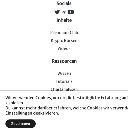
Socials
Twitter
Telegram
YouTube
Inhalte
Premium-Club
Krypto Börsen
Videos
Ressourcen
Wissen
Tutorials
Chartanalysen
Wir verwenden Cookies, um dir die bestmögliche Erfahrung auf
zu bieten.
Du kannst mehr darüber erfahren, welche Cookies wir verwende
Einstellungen
deaktivieren.
Impressum & Datenschutz
— Bitcoin-Bude © 2026. Von uns
Zustimmen
für euch.