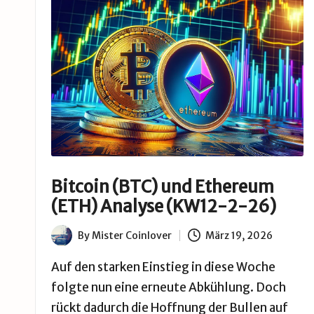
B
u
d
e
Bitcoin (BTC) und Ethereum
(ETH) Analyse (KW12-2-26)
By
Mister Coinlover
März 19, 2026
Posted
by
Auf den starken Einstieg in diese Woche
folgte nun eine erneute Abkühlung. Doch
rückt dadurch die Hoffnung der Bullen auf