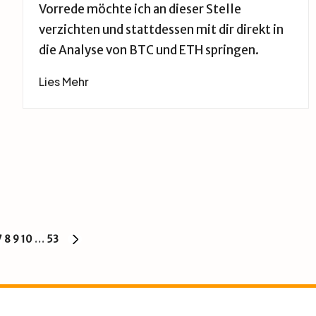
Vorrede möchte ich an dieser Stelle
verzichten und stattdessen mit dir direkt in
die Analyse von BTC und ETH springen.
Lies Mehr
7
8
9
10
…
53
NÄCHSTE
SEITE