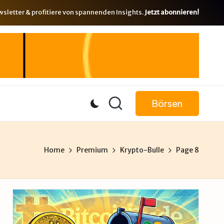
letter & profitiere von spannenden Insights.
Jetzt abonnieren!
Börsen
Home
Premium
Krypto-Bulle
Page 8