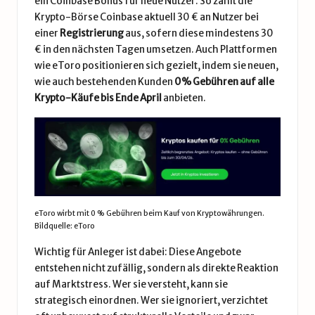
ein Coinbase Bonus für neue Nutzer. So zahlt die
Krypto-Börse Coinbase aktuell 30 € an Nutzer bei
einer
Registrierung
aus, sofern diese mindestens 30
€ in den nächsten Tagen umsetzen. Auch Plattformen
wie eToro positionieren sich gezielt, indem sie neuen,
wie auch bestehenden Kunden
0% Gebühren auf alle
Krypto-Käufe bis Ende April
anbieten.
eToro wirbt mit 0 % Gebühren beim Kauf von Kryptowährungen.
Bildquelle: eToro
Wichtig für Anleger ist dabei: Diese Angebote
entstehen nicht zufällig, sondern als direkte Reaktion
auf Marktstress. Wer sie versteht, kann sie
strategisch einordnen. Wer sie ignoriert, verzichtet