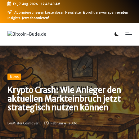
Fr., 7. Aug. 2026
-
12:43:41 AM
Skip
Abonniere unseren kostenlosen Newsletter & profitiere von spannenden
Insights.
Jetzt abonnieren!
to
content
B
Bitcoin,
Ethereum,
i
DeFi
t
&
mehr
c
o
Posted
News
in
i
Krypto Crash: Wie Anleger den
aktuellen Markteinbruch jetzt
n
strategisch nutzen können
-
B
By
Mister Coinlover
Februar 4, 2026
Posted
u
by