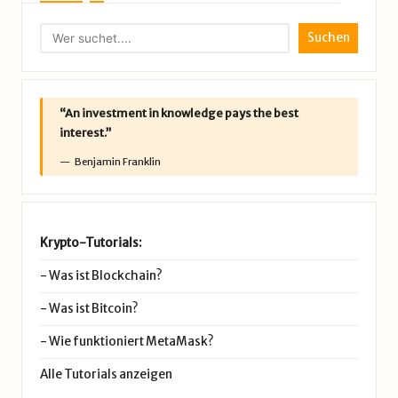
Suchen
“An investment in knowledge pays the best
interest.”
Benjamin Franklin
Krypto-Tutorials:
-
Was ist Blockchain?
-
Was ist Bitcoin?
-
Wie funktioniert MetaMask?
Alle Tutorials anzeigen