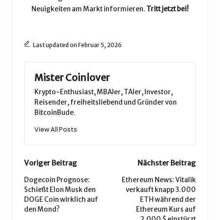
Neuigkeiten am Markt informieren.
Tritt jetzt bei!
Last updated on Februar 5, 2026
Mister Coinlover
Krypto-Enthusiast, MBAler, TAler, Investor,
Reisender, freiheitsliebend und Gründer von
BitcoinBude.
View All Posts
Post
Voriger Beitrag
Nächster Beitrag
navigation
Dogecoin Prognose:
Ethereum News: Vitalik
Schießt Elon Musk den
verkauft knapp 3.000
DOGE Coin wirklich auf
ETH während der
den Mond?
Ethereum Kurs auf
2.000 $ einstürzt