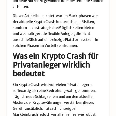
um neue Nutzer zu gewinnen oder bestehende Kunden
zu halten.
Dieser Artikel beleuchtet, warum Marktphasen wie
der aktuelle Krypto Crash heute nicht nur Risiken,
sondern auch strategische Möglichkeiten bieten –
und weshalb gerade flexible Anleger, die nicht
ausschließlich auf eine einzige Plattform setzen, in
solchen Phasen im Vorteil sein können.
Was ein Krypto Crash für
Privatanleger wirklich
bedeutet
Ein Krypto Crash wird von vielen Privatanlegern
reflexartig als reine Bedrohung wahrgenommen.
Täglich neue Schlagzeilen rund um den aktuellen
Absturz der Kryptowährungen verstärken dieses
Gefühl zusätzlich. Tatsächlich zeigt ein
Markteinbruch jedoch vor allem eines: wie robust