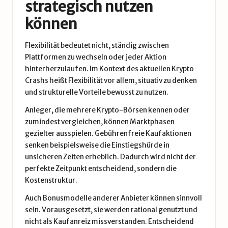
strategisch nutzen
können
Flexibilität bedeutet nicht, ständig zwischen
Plattformen zu wechseln oder jeder Aktion
hinterherzulaufen. Im Kontext des aktuellen Krypto
Crashs heißt Flexibilität vor allem, situativ zu denken
und strukturelle Vorteile bewusst zu nutzen.
Anleger, die mehrere Krypto-Börsen kennen oder
zumindest vergleichen, können Marktphasen
gezielter ausspielen. Gebührenfreie Kaufaktionen
senken beispielsweise die Einstiegshürde in
unsicheren Zeiten erheblich. Dadurch wird nicht der
perfekte Zeitpunkt entscheidend, sondern die
Kostenstruktur.
Auch Bonusmodelle anderer Anbieter können sinnvoll
sein. Vorausgesetzt, sie werden rational genutzt und
nicht als Kaufanreiz missverstanden. Entscheidend