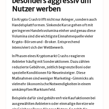
besonders aggressiv um
Nutzer werben
Ein Krypto Crash trifft nicht nur Anleger, sondern auch
Handelsplattformen. Sinkende Kurse gehen oft mit
geringeren Handelsvolumina einher und genau diese
Volumina sind die wichtigste Einnahmequelle vieler
Krypto-Börsen und -Broker. Entsprechend
intensiviert sich der Wettbewerb.
In Phasen eines Kryptomarkt Crashs reagieren
Anbieter häufig mit Sonderaktionen. Dazu zählen
reduzierte Gebühren, zeitlich begrenzte Boni oder
spezielle Konditionen für Neueinsteiger. Diese
Maßnahmen sind weniger Marketing-Gimmicks als
vielmehr ökonomische Notwendigkeiten in einem
umkämpften Marktumfeld.
Beispiele dafür sind gebührenfreie Kaufaktionen bei
ausgewählten Anbietern oder einmalige Anreize wie