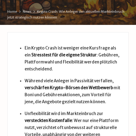
d
Home
News
Krypto Crash: Wie Anleger den aktuellen Markteinbruch
e
jetzt strategisch nutzen können
Ein Krypto Crash ist weniger eine Kursfrage als
ein
Stresstest für die eigene Struktur
: Gebühren,
Plattformwahl und Flexibilität werden plötzlich
entscheidend.
Während viele Anleger in Passivität verfallen,
verschärfen Krypto-Börsen den Wettbewerb
mit
Boni und Gebührenaktionen, zum Vorteil für
jene, die Angebote gezielt nutzen können.
Unflexibilität wird im Markteinbruch zur
versteckten Kostenfalle
: Wer nur eine Plattform
nutzt, verzichtet oft unbewusst auf strukturelle
Vorteile, unabhängig von der weiteren