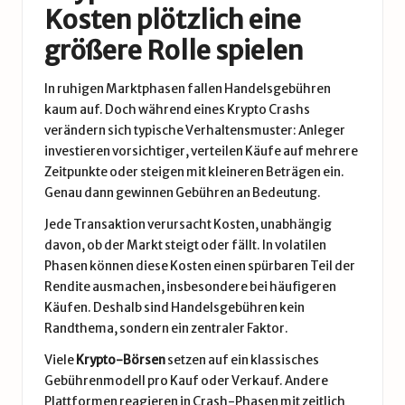
Kosten plötzlich eine
größere Rolle spielen
In ruhigen Marktphasen fallen Handelsgebühren
kaum auf. Doch während eines Krypto Crashs
verändern sich typische Verhaltensmuster: Anleger
investieren vorsichtiger, verteilen Käufe auf mehrere
Zeitpunkte oder steigen mit kleineren Beträgen ein.
Genau dann gewinnen Gebühren an Bedeutung.
Jede Transaktion verursacht Kosten, unabhängig
davon, ob der Markt steigt oder fällt. In volatilen
Phasen können diese Kosten einen spürbaren Teil der
Rendite ausmachen, insbesondere bei häufigeren
Käufen. Deshalb sind Handelsgebühren kein
Randthema, sondern ein zentraler Faktor.
Viele
Krypto-Börsen
setzen auf ein klassisches
Gebührenmodell pro Kauf oder Verkauf. Andere
Plattformen reagieren in Crash-Phasen mit zeitlich