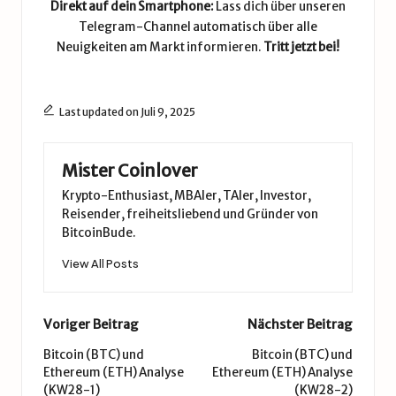
Direkt auf dein Smartphone:
Lass dich über unseren
Telegram-Channel automatisch über alle
Neuigkeiten am Markt informieren.
Tritt jetzt bei!
Last updated on Juli 9, 2025
Mister Coinlover
Krypto-Enthusiast, MBAler, TAler, Investor,
Reisender, freiheitsliebend und Gründer von
BitcoinBude.
View All Posts
Post
Voriger Beitrag
Nächster Beitrag
navigation
Bitcoin (BTC) und
Bitcoin (BTC) und
Ethereum (ETH) Analyse
Ethereum (ETH) Analyse
(KW28-1)
(KW28-2)