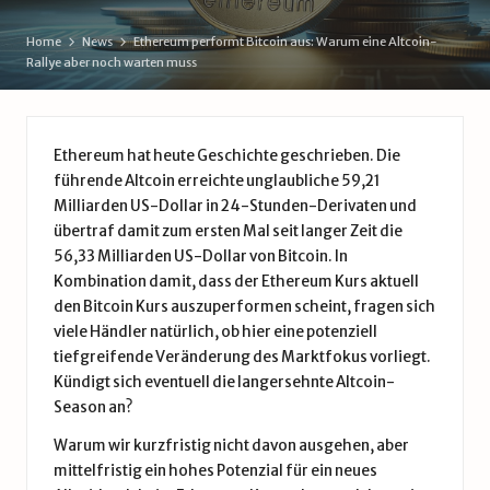
d
Home
News
Ethereum performt Bitcoin aus: Warum eine Altcoin-
e
Rallye aber noch warten muss
Ethereum hat heute Geschichte geschrieben. Die
führende Altcoin erreichte unglaubliche 59,21
Milliarden US-Dollar in 24-Stunden-Derivaten und
übertraf damit zum ersten Mal seit langer Zeit die
56,33 Milliarden US-Dollar von Bitcoin. In
Kombination damit, dass der Ethereum Kurs aktuell
den Bitcoin Kurs auszuperformen scheint, fragen sich
viele Händler natürlich, ob hier eine potenziell
tiefgreifende Veränderung des Marktfokus vorliegt.
Kündigt sich eventuell die langersehnte Altcoin-
Season an?
Warum wir kurzfristig nicht davon ausgehen, aber
mittelfristig ein hohes Potenzial für ein neues