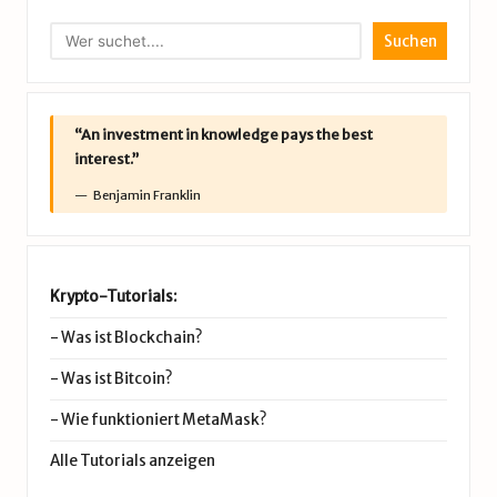
Suchen
“An investment in knowledge pays the best
interest.”
Benjamin Franklin
Krypto-Tutorials:
-
Was ist Blockchain?
-
Was ist Bitcoin?
-
Wie funktioniert MetaMask?
Alle Tutorials anzeigen