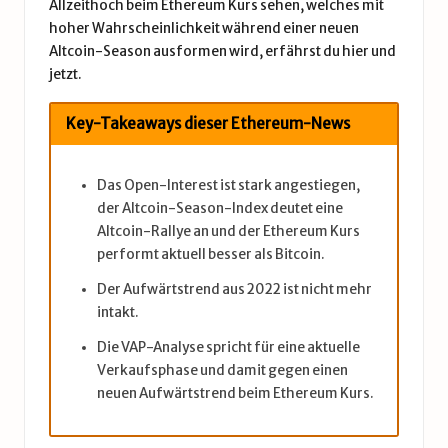
Allzeithoch beim Ethereum Kurs sehen, welches mit
hoher Wahrscheinlichkeit während einer neuen
Altcoin-Season ausformen wird, erfährst du hier und
jetzt.
Key-Takeaways dieser Ethereum-News
Das Open-Interest ist stark angestiegen,
der Altcoin-Season-Index deutet eine
Altcoin-Rallye an und der Ethereum Kurs
performt aktuell besser als Bitcoin.
Der Aufwärtstrend aus 2022 ist nicht mehr
intakt.
Die VAP-Analyse spricht für eine aktuelle
Verkaufsphase und damit gegen einen
neuen Aufwärtstrend beim Ethereum Kurs.