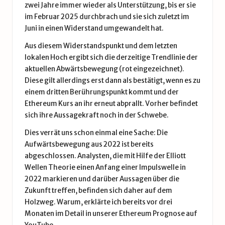
zwei Jahre immer wieder als Unterstützung, bis er sie
im Februar 2025 durchbrach und sie sich zuletzt im
Juni in einen Widerstand umgewandelt hat.
Aus diesem Widerstandspunkt und dem letzten
lokalen Hoch ergibt sich die derzeitige Trendlinie der
aktuellen Abwärtsbewegung (rot eingezeichnet).
Diese gilt allerdings erst dann als bestätigt, wenn es zu
einem dritten Berührungspunkt kommt und der
Ethereum Kurs an ihr erneut abprallt. Vorher befindet
sich ihre Aussagekraft noch in der Schwebe.
Dies verrät uns schon einmal eine Sache: Die
Aufwärtsbewegung aus 2022 ist bereits
abgeschlossen. Analysten, die mit Hilfe der Elliott
Wellen Theorie einen Anfang einer Impulswelle in
2022 markieren und darüber Aussagen über die
Zukunft treffen, befinden sich daher auf dem
Holzweg. Warum, erklärte ich bereits vor drei
Monaten im Detail in unserer
Ethereum Prognose auf