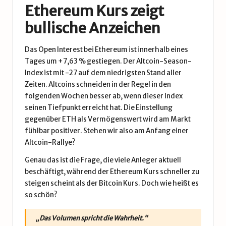
Ethereum Kurs zeigt
bullische Anzeichen
Das Open Interest bei Ethereum ist innerhalb eines
Tages um +7,63 % gestiegen. Der Altcoin-Season-
Index ist mit -27 auf dem niedrigsten Stand aller
Zeiten. Altcoins schneiden in der Regel in den
folgenden Wochen besser ab, wenn dieser Index
seinen Tiefpunkt erreicht hat. Die Einstellung
gegenüber ETH als Vermögenswert wird am Markt
fühlbar positiver. Stehen wir also am Anfang einer
Altcoin-Rallye?
Genau das ist die Frage, die viele Anleger aktuell
beschäftigt, während der Ethereum Kurs schneller zu
steigen scheint als der Bitcoin Kurs. Doch wie heißt es
so schön?
„Das Volumen spricht die Wahrheit.“