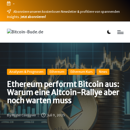
-
Skip
Abonniere unseren kostenlosen Newsletter & profitiere von spannenden
Insights.
Jetzt abonnieren!
to
content
B
Bitcoin,
Ethereum,
i
DeFi
t
&
mehr
c
o
Posted
Analysen & Prognosen
Ethereum
Ethereum Kurs
News
in
i
Ethereum performt Bitcoin aus:
Warum eine Altcoin-Rallye aber
n
noch warten muss
-
B
By
Mister Coinlover
Juli 9, 2025
Posted
u
by