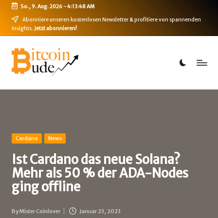
So., 9. Aug. 2026
-
4:13:48 AM
Skip
Abonniere unseren kostenlosen Newsletter & profitiere von spannenden
Insights.
Jetzt abonnieren!
to
content
B
Bitcoin,
Ethereum,
i
DeFi
t
&
mehr
c
o
i
Posted
Cardano
News
in
n
Ist Cardano das neue Solana?
Mehr als 50 % der ADA-Nodes
-
ging offline
B
u
By
Mister Coinlover
Januar 23, 2023
Posted