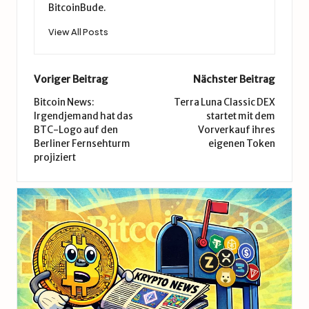
BitcoinBude.
View All Posts
Post
Voriger Beitrag
Nächster Beitrag
navigation
Bitcoin News:
Terra Luna Classic DEX
Irgendjemand hat das
startet mit dem
BTC-Logo auf den
Vorverkauf ihres
Berliner Fernsehturm
eigenen Token
projiziert