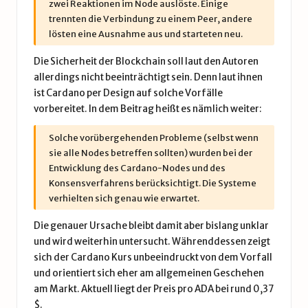
zwei Reaktionen im Node auslöste. Einige
trennten die Verbindung zu einem Peer, andere
lösten eine Ausnahme aus und starteten neu.
Die Sicherheit der Blockchain soll laut den Autoren
allerdings nicht beeinträchtigt sein. Denn laut ihnen
ist Cardano per Design auf solche Vorfälle
vorbereitet. In dem Beitrag heißt es nämlich weiter:
Solche vorübergehenden Probleme (selbst wenn
sie alle Nodes betreffen sollten) wurden bei der
Entwicklung des Cardano-Nodes und des
Konsensverfahrens berücksichtigt. Die Systeme
verhielten sich genau wie erwartet.
Die genauer Ursache bleibt damit aber bislang unklar
und wird weiterhin untersucht. Währenddessen zeigt
sich der
Cardano Kurs
unbeeindruckt von dem Vorfall
und orientiert sich eher am allgemeinen Geschehen
am Markt. Aktuell liegt der Preis pro ADA bei rund 0,37
$.