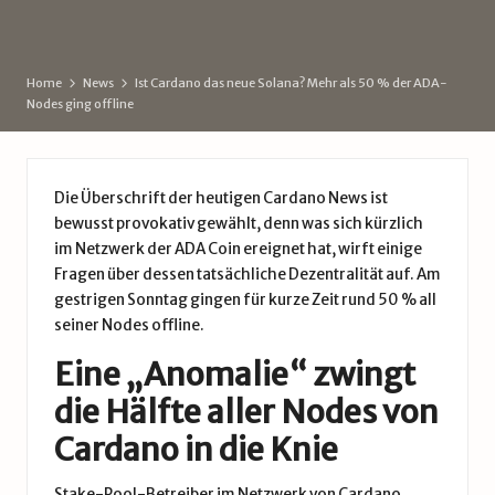
d
by
e
Home
News
Ist Cardano das neue Solana? Mehr als 50 % der ADA-
Nodes ging offline
Die Überschrift der heutigen
Cardano News
ist
bewusst provokativ gewählt, denn was sich kürzlich
im Netzwerk der ADA Coin ereignet hat, wirft einige
Fragen über dessen tatsächliche Dezentralität auf. Am
gestrigen Sonntag gingen für kurze Zeit rund 50 % all
seiner Nodes offline.
Eine „Anomalie“ zwingt
die Hälfte aller Nodes von
Cardano in die Knie
Stake-Pool-Betreiber im Netzwerk von Cardano