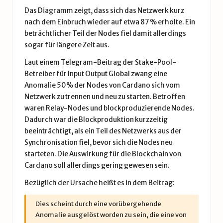
Das Diagramm zeigt, dass sich das Netzwerk kurz
nach dem Einbruch wieder auf etwa 87 % erholte. Ein
beträchtlicher Teil der Nodes fiel damit allerdings
sogar für längere Zeit aus.
Laut einem
Telegram-Beitrag
der Stake-Pool-
Betreiber für Input Output Global zwang eine
Anomalie 50% der Nodes von Cardano sich vom
Netzwerk zu trennen und neu zu starten. Betroffen
waren Relay-Nodes und blockproduzierende Nodes.
Dadurch war die Blockproduktion kurzzeitig
beeinträchtigt, als ein Teil des Netzwerks aus der
Synchronisation fiel, bevor sich die Nodes neu
starteten. Die Auswirkung für die
Blockchain
von
Cardano soll allerdings gering gewesen sein.
Bezüglich der Ursache heißt es in dem Beitrag:
Dies scheint durch eine vorübergehende
Anomalie ausgelöst worden zu sein, die eine von