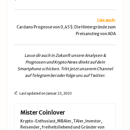
Lies auch:
Cardano Prognose von 0,45$: Die Hintergründe zum
Preisanstieg von ADA
Lasse dir auch in Zukunft unsere
Analysen &
Prognosen
und
Krypto News
direkt auf dein
Smartphone schicken. Tritt jetzt unserem
Channel
auf Telegram
bei oder folge uns auf
Twitter
.
Last updated on Januar 23, 2023
Mister Coinlover
Krypto-Enthusiast, MBAler, TAler, Investor,
Reisender, freiheitsliebend und Gründer von