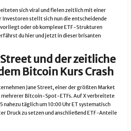
teten sich viral und fielen zeitlich mit einer
nvestoren stellt sich nun die entscheidende
n vorliegt oder ob komplexe ETF-Strukturen
ährst du hier und jetzt in dieser brisanten
treet und der zeitliche
em Bitcoin Kurs Crash
ternehmen Jane Street, einer der größten Market
 mehrerer Bitcoin-Spot-ETFs. Auf X verbreitete
025 nahezu täglich um 10:00 Uhr ET systematisch
ter Druck zu setzen und anschließend ETF-Anteile