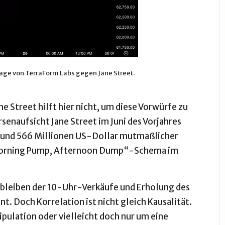
lage von TerraForm Labs gegen Jane Street.
e Street hilft hier nicht, um diese Vorwürfe zu
senaufsicht Jane Street im Juni des Vorjahres
und 566 Millionen US-Dollar mutmaßlicher
„Morning Pump, Afternoon Dump“-Schema im
usbleiben der 10-Uhr-Verkäufe und Erholung des
nt. Doch Korrelation ist nicht gleich Kausalität.
ipulation oder vielleicht doch nur um eine