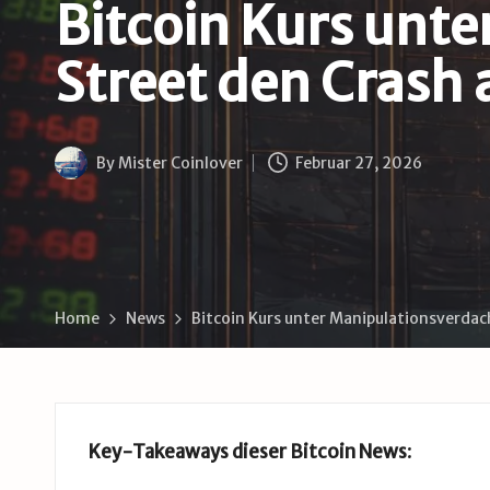
B
Bitcoin Kurs unte
u
Street den Crash 
d
e
By
Mister Coinlover
Februar 27, 2026
Posted
by
Home
News
Bitcoin Kurs unter Manipulationsverdac
Key-Takeaways dieser Bitcoin News
: