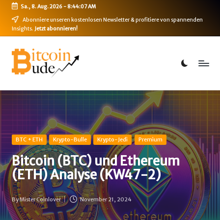
Sa., 8. Aug. 2026
-
8:44:07 AM
Skip
Abonniere unseren kostenlosen Newsletter & profitiere von spannenden
Insights.
Jetzt abonnieren!
to
content
B
Bitcoin,
Ethereum,
i
DeFi
t
&
mehr
c
o
i
Posted
BTC + ETH
Krypto-Bulle
Krypto-Jedi
Premium
in
n
Bitcoin (BTC) und Ethereum
(ETH) Analyse (KW47-2)
-
B
By
Mister Coinlover
November 21, 2024
Posted
u
by