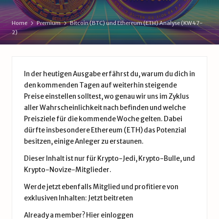
d
e
Home
Premium
Bitcoin (BTC) und Ethereum (ETH) Analyse (KW47-
2)
In der heutigen Ausgabe erfährst du, warum du dich in
den kommenden Tagen auf weiterhin steigende
Preise einstellen solltest, wo genau wir uns im Zyklus
aller Wahrscheinlichkeit nach befinden und welche
Preisziele für die kommende Woche gelten. Dabei
dürfte insbesondere Ethereum (ETH) das Potenzial
besitzen, einige Anleger zu erstaunen.
Dieser Inhalt ist nur für Krypto-Jedi, Krypto-Bulle, und
Krypto-Novize-Mitglieder.
Werde jetzt ebenfalls Mitglied und profitiere von
exklusiven Inhalten:
Jetzt beitreten
Already a member?
Hier einloggen