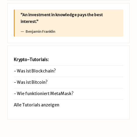
“An investment in knowledge pays the best
interest.”
Benjamin Franklin
Krypto-Tutorials:
-
Was ist Blockchain?
-
Was ist Bitcoin?
-
Wie funktioniert MetaMask?
Alle Tutorials anzeigen