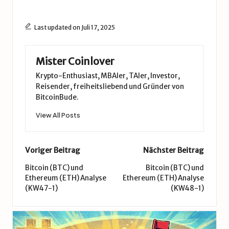
Last updated on Juli 17, 2025
Mister Coinlover
Krypto-Enthusiast, MBAler, TAler, Investor,
Reisender, freiheitsliebend und Gründer von
BitcoinBude.
View All Posts
Post
Voriger Beitrag
Nächster Beitrag
navigation
Bitcoin (BTC) und
Bitcoin (BTC) und
Ethereum (ETH) Analyse
Ethereum (ETH) Analyse
(KW47-1)
(KW48-1)