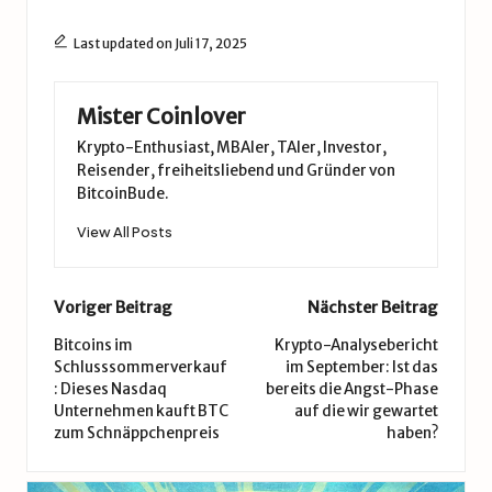
Last updated on Juli 17, 2025
Mister Coinlover
Krypto-Enthusiast, MBAler, TAler, Investor,
Reisender, freiheitsliebend und Gründer von
BitcoinBude.
View All Posts
Post
Voriger Beitrag
Nächster Beitrag
navigation
Bitcoins im
Krypto-Analysebericht
Schlusssommerverkauf
im September: Ist das
: Dieses Nasdaq
bereits die Angst-Phase
Unternehmen kauft BTC
auf die wir gewartet
zum Schnäppchenpreis
haben?