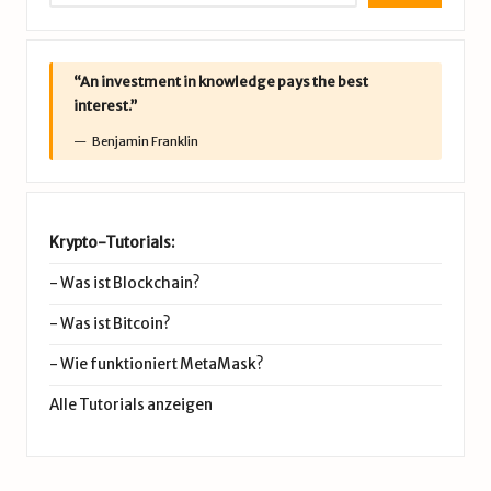
“An investment in knowledge pays the best
interest.”
Benjamin Franklin
Krypto-Tutorials:
-
Was ist Blockchain?
-
Was ist Bitcoin?
-
Wie funktioniert MetaMask?
Alle Tutorials anzeigen