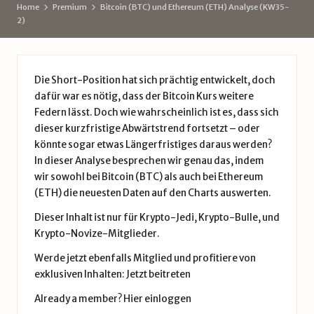
d
Home
Premium
Bitcoin (BTC) und Ethereum (ETH) Analyse (KW35-
2)
e
Die Short-Position hat sich prächtig entwickelt, doch
dafür war es nötig, dass der Bitcoin Kurs weitere
Federn lässt. Doch wie wahrscheinlich ist es, dass sich
dieser kurzfristige Abwärtstrend fortsetzt – oder
könnte sogar etwas Längerfristiges daraus werden?
In dieser Analyse besprechen wir genau das, indem
wir sowohl bei Bitcoin (BTC) als auch bei Ethereum
(ETH) die neuesten Daten auf den Charts auswerten.
Dieser Inhalt ist nur für Krypto-Jedi, Krypto-Bulle, und
Krypto-Novize-Mitglieder.
Werde jetzt ebenfalls Mitglied und profitiere von
exklusiven Inhalten:
Jetzt beitreten
Already a member?
Hier einloggen