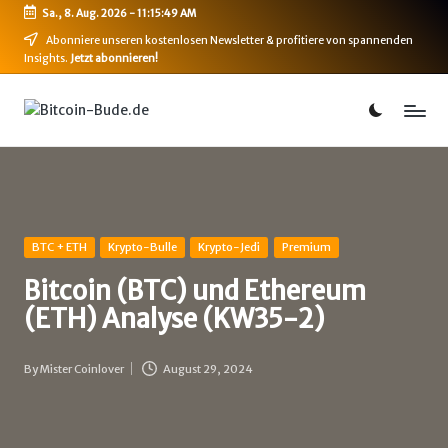
Sa., 8. Aug. 2026
-
11:15:50 AM
Skip
Abonniere unseren kostenlosen Newsletter & profitiere von spannenden
Insights.
Jetzt abonnieren!
to
content
B
Bitcoin,
Ethereum,
i
DeFi
t
&
mehr
c
o
Posted
BTC + ETH
Krypto-Bulle
Krypto-Jedi
Premium
in
i
Bitcoin (BTC) und Ethereum
(ETH) Analyse (KW35-2)
n
-
By
Mister Coinlover
August 29, 2024
Posted
B
by
u