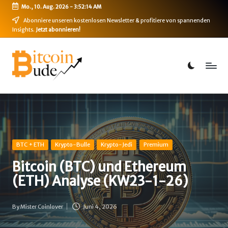
Mo., 10. Aug. 2026
-
3:52:14 AM
Skip
Abonniere unseren kostenlosen Newsletter & profitiere von spannenden
Insights.
Jetzt abonnieren!
to
content
B
Bitcoin,
Ethereum,
i
DeFi
t
&
mehr
c
o
i
Posted
BTC + ETH
Krypto-Bulle
Krypto-Jedi
Premium
in
n
Bitcoin (BTC) und Ethereum
(ETH) Analyse (KW23-1-26)
-
B
By
Mister Coinlover
Juni 4, 2026
Posted
u
by