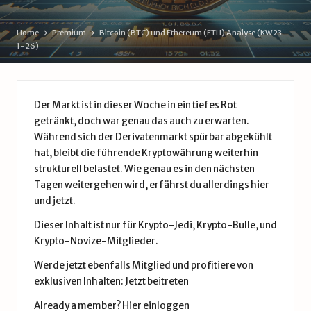
d
e
Home
Premium
Bitcoin (BTC) und Ethereum (ETH) Analyse (KW23-
1-26)
Der Markt ist in dieser Woche in ein tiefes Rot
getränkt, doch war genau das auch zu erwarten.
Während sich der Derivatenmarkt spürbar abgekühlt
hat, bleibt die führende Kryptowährung weiterhin
strukturell belastet. Wie genau es in den nächsten
Tagen weitergehen wird, erfährst du allerdings hier
und jetzt.
Dieser Inhalt ist nur für Krypto-Jedi, Krypto-Bulle, und
Krypto-Novize-Mitglieder.
Werde jetzt ebenfalls Mitglied und profitiere von
exklusiven Inhalten:
Jetzt beitreten
Already a member?
Hier einloggen