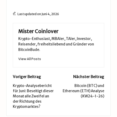
Last updated on Juni 4, 2026
Mister Coinlover
Krypto-Enthusiast, MBAler, TAler, Investor,
Reisender, freiheitsliebend und Gründer von
BitcoinBude.
View All Posts
Post
Voriger Beitrag
Nächster Beitrag
navigation
Krypto-Analysebericht
Bitcoin (BTC) und
für Juni: Beseitigt dieser
Ethereum (ETH) Analyse
Monat alle Zweifel an
(KW24-1-26)
der Richtung des
Kryptomarktes?