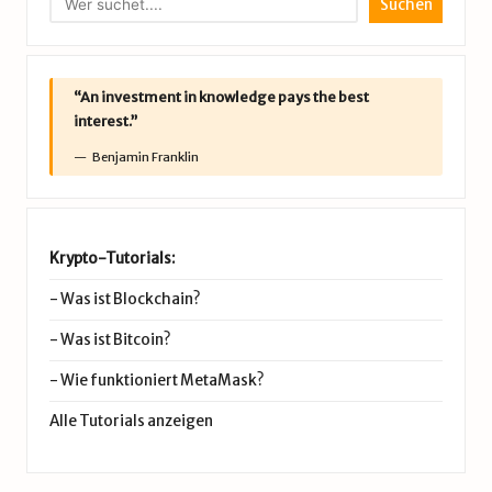
Suchen
“An investment in knowledge pays the best
interest.”
Benjamin Franklin
Krypto-Tutorials:
-
Was ist Blockchain?
-
Was ist Bitcoin?
-
Wie funktioniert MetaMask?
Alle Tutorials anzeigen