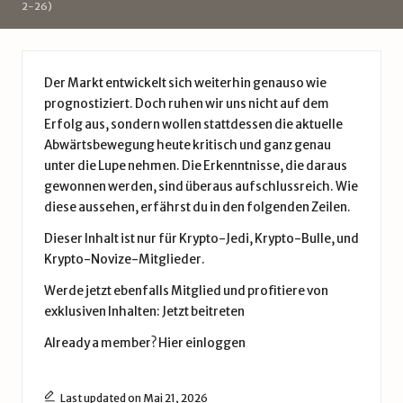
d
2-26)
e
Der Markt entwickelt sich weiterhin genauso wie
prognostiziert. Doch ruhen wir uns nicht auf dem
Erfolg aus, sondern wollen stattdessen die aktuelle
Abwärtsbewegung heute kritisch und ganz genau
unter die Lupe nehmen. Die Erkenntnisse, die daraus
gewonnen werden, sind überaus aufschlussreich. Wie
diese aussehen, erfährst du in den folgenden Zeilen.
Dieser Inhalt ist nur für Krypto-Jedi, Krypto-Bulle, und
Krypto-Novize-Mitglieder.
Werde jetzt ebenfalls Mitglied und profitiere von
exklusiven Inhalten:
Jetzt beitreten
Already a member?
Hier einloggen
Last updated on Mai 21, 2026