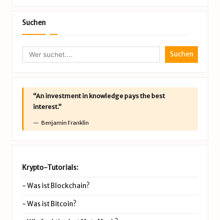
Suchen
Suchen
“An investment in knowledge pays the best
interest.”
Benjamin Franklin
Krypto-Tutorials:
-
Was ist Blockchain?
-
Was ist Bitcoin?