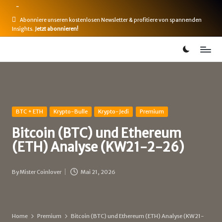
-
Skip
Abonniere unseren kostenlosen Newsletter & profitiere von spannenden
Insights.
Jetzt abonnieren!
to
content
B
Bitcoin,
Ethereum,
i
DeFi
t
&
mehr
c
Posted
BTC + ETH
Krypto-Bulle
Krypto-Jedi
Premium
in
o
Bitcoin (BTC) und Ethereum
i
(ETH) Analyse (KW21-2-26)
n
By
Mister Coinlover
Mai 21, 2026
-
Posted
by
B
u
Home
Premium
Bitcoin (BTC) und Ethereum (ETH) Analyse (KW21-