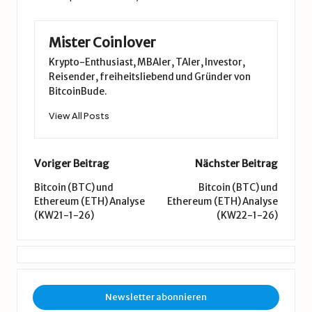
Mister Coinlover
Krypto-Enthusiast, MBAler, TAler, Investor,
Reisender, freiheitsliebend und Gründer von
BitcoinBude.
View All Posts
Post
Voriger Beitrag
Nächster Beitrag
navigation
Bitcoin (BTC) und
Bitcoin (BTC) und
Ethereum (ETH) Analyse
Ethereum (ETH) Analyse
(KW21-1-26)
(KW22-1-26)
Newsletter abonnieren