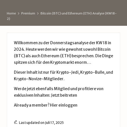
d
e
Home
Premium
Bitcoin (BTC) und Ethereum (ETH) Analyse (KW18-
2)
Willkommen zu der Donnerstagsanalyse der KW 18 in
2024. Heute werden wir wie gewohnt sowohl Bitcoin
(BTC) als auch Ethereum (ETH) besprechen. Die Dinge
spitzen sich für den Kryptomarkt enorm…
Dieser Inhalt ist nur für Krypto-Jedi, Krypto-Bulle, und
Krypto-Novize-Mitglieder.
Werde jetzt ebenfalls Mitglied und profitiere von
exklusiven Inhalten:
Jetzt beitreten
Already a member?
Hier einloggen
Last updated on Juli 17, 2025