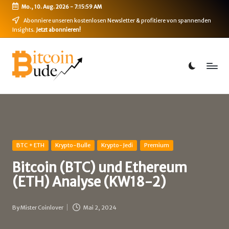
Mo., 10. Aug. 2026
-
7:15:59 AM
Skip
Abonniere unseren kostenlosen Newsletter & profitiere von spannenden
Insights.
Jetzt abonnieren!
to
content
B
Bitcoin,
Ethereum,
i
DeFi
t
&
mehr
c
o
i
Posted
BTC + ETH
Krypto-Bulle
Krypto-Jedi
Premium
in
n
Bitcoin (BTC) und Ethereum
(ETH) Analyse (KW18-2)
-
B
By
Mister Coinlover
Mai 2, 2024
Posted
u
by