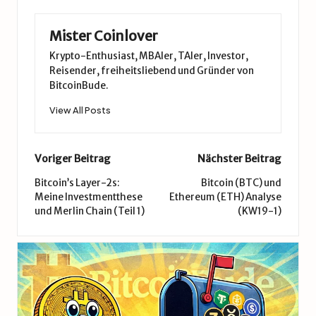
Mister Coinlover
Krypto-Enthusiast, MBAler, TAler, Investor,
Reisender, freiheitsliebend und Gründer von
BitcoinBude.
View All Posts
Post
Voriger Beitrag
Nächster Beitrag
navigation
Bitcoin’s Layer-2s:
Bitcoin (BTC) und
Meine Investmentthese
Ethereum (ETH) Analyse
und Merlin Chain (Teil 1)
(KW19-1)