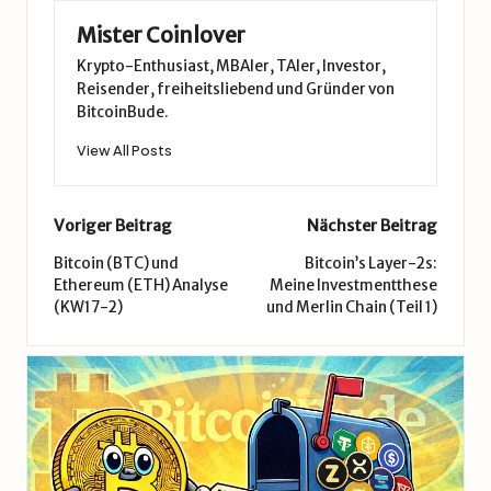
Mister Coinlover
Krypto-Enthusiast, MBAler, TAler, Investor,
Reisender, freiheitsliebend und Gründer von
BitcoinBude.
View All Posts
Post
Voriger Beitrag
Nächster Beitrag
navigation
Bitcoin (BTC) und
Bitcoin’s Layer-2s:
Ethereum (ETH) Analyse
Meine Investmentthese
(KW17-2)
und Merlin Chain (Teil 1)