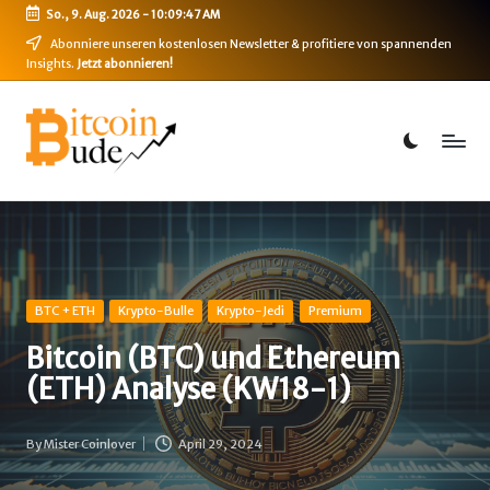
So., 9. Aug. 2026
-
10:09:48 AM
Skip
Abonniere unseren kostenlosen Newsletter & profitiere von spannenden
Insights.
Jetzt abonnieren!
to
content
B
Bitcoin,
Ethereum,
i
DeFi
t
&
mehr
c
o
i
Posted
BTC + ETH
Krypto-Bulle
Krypto-Jedi
Premium
in
n
Bitcoin (BTC) und Ethereum
(ETH) Analyse (KW18-1)
-
B
By
Mister Coinlover
April 29, 2024
Posted
u
by