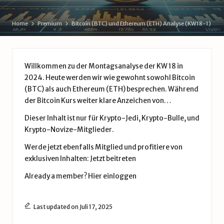
d
e
Home
Premium
Bitcoin (BTC) und Ethereum (ETH) Analyse (KW18-1)
Willkommen zu der Montagsanalyse der KW 18 in
2024. Heute werden wir wie gewohnt sowohl Bitcoin
(BTC) als auch Ethereum (ETH) besprechen. Während
der Bitcoin Kurs weiter klare Anzeichen von…
Dieser Inhalt ist nur für Krypto-Jedi, Krypto-Bulle, und
Krypto-Novize-Mitglieder.
Werde jetzt ebenfalls Mitglied und profitiere von
exklusiven Inhalten:
Jetzt beitreten
Already a member?
Hier einloggen
Last updated on Juli 17, 2025