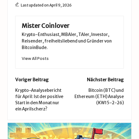
Last updated on April 9, 2026
Mister Coinlover
Krypto-Enthusiast, MBAler, TAler, Investor,
Reisender, freiheitsliebend und Gründer von
BitcoinBude.
View All Posts
Post
Voriger Beitrag
Nächster Beitrag
navigation
Krypto-Analysebericht
Bitcoin (BTC) und
für April: Ist der positive
Ethereum (ETH) Analyse
Start in den Monat nur
(KW15-2-26)
ein Aprilscherz?