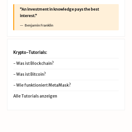
“An investment in knowledge pays the best
interest.”
Benjamin Franklin
Krypto-Tutorials:
-
Was ist Blockchain?
-
Was ist Bitcoin?
-
Wie funktioniert MetaMask?
Alle Tutorials anzeigen