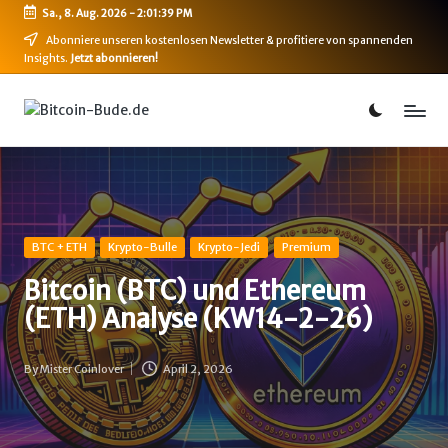
Sa., 8. Aug. 2026
-
2:01:40 PM
Skip
Abonniere unseren kostenlosen Newsletter & profitiere von spannenden
Insights.
Jetzt abonnieren!
to
content
B
Bitcoin,
Ethereum,
i
DeFi
t
&
mehr
c
o
Posted
BTC + ETH
Krypto-Bulle
Krypto-Jedi
Premium
in
i
Bitcoin (BTC) und Ethereum
(ETH) Analyse (KW14-2-26)
n
-
By
Mister Coinlover
April 2, 2026
Posted
B
by
u