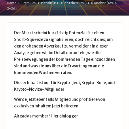
d
Home
Premium
Bitcoin (BTC) und Ethereum (ETH) Analyse (KW14-
2-26)
e
Der Markt scheint kurzfristig Potenzial für einen
Short-Squeeze zu signalisieren, doch reicht dies, um
den drohenden Abverkauf zu vermeiden? In dieser
Analyse gehen wir im Detail darauf ein, wie die
Preisbewegungen der kommenden Tage einzuordnen
sind und was sie uns über die Erwartungen an die
kommenden Wochen verraten.
Dieser Inhalt ist nur für Krypto-Jedi, Krypto-Bulle, und
Krypto-Novize-Mitglieder.
Werde jetzt ebenfalls Mitglied und profitiere von
exklusiven Inhalten:
Jetzt beitreten
Already a member?
Hier einloggen