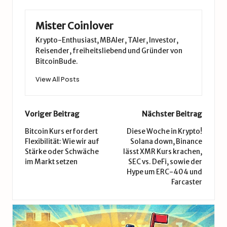
Mister Coinlover
Krypto-Enthusiast, MBAler, TAler, Investor,
Reisender, freiheitsliebend und Gründer von
BitcoinBude.
View All Posts
Post
Voriger Beitrag
Nächster Beitrag
navigation
Bitcoin Kurs erfordert
Diese Woche in Krypto!
Flexibilität: Wie wir auf
Solana down, Binance
Stärke oder Schwäche
lässt XMR Kurs krachen,
im Markt setzen
SEC vs. DeFi, sowie der
Hype um ERC-404 und
Farcaster