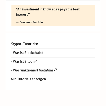
“An investment in knowledge pays the best
interest.”
Benjamin Franklin
Krypto-Tutorials:
-
Was ist Blockchain?
-
Was ist Bitcoin?
-
Wie funktioniert MetaMask?
Alle Tutorials anzeigen