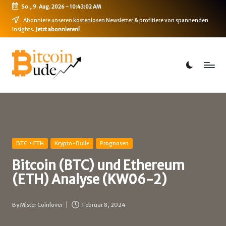
So., 9. Aug. 2026
-
10:43:02 AM
Skip
Abonniere unseren kostenlosen Newsletter & profitiere von spannenden
Insights.
Jetzt abonnieren!
to
content
B
Bitcoin,
Ethereum,
i
DeFi
t
&
mehr
c
o
i
Posted
BTC + ETH
Krypto-Bulle
Prognosen
in
n
Bitcoin (BTC) und Ethereum
(ETH) Analyse (KW06-2)
-
B
By
Mister Coinlover
Februar 8, 2024
Posted
u
by