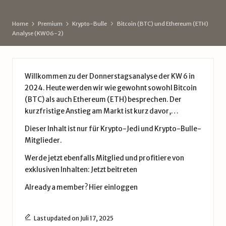
d
e
Home
Premium
Krypto-Bulle
Bitcoin (BTC) und Ethereum (ETH)
Analyse (KW06-2)
Willkommen zu der Donnerstagsanalyse der KW 6 in
2024. Heute werden wir wie gewohnt sowohl Bitcoin
(BTC) als auch Ethereum (ETH) besprechen. Der
kurzfristige Anstieg am Markt ist kurz davor,…
Dieser Inhalt ist nur für Krypto-Jedi und Krypto-Bulle-
Mitglieder.
Werde jetzt ebenfalls Mitglied und profitiere von
exklusiven Inhalten:
Jetzt beitreten
Already a member?
Hier einloggen
Last updated on Juli 17, 2025