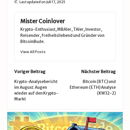
Last updated on Juli 17, 2025
Mister Coinlover
Krypto-Enthusiast, MBAler, TAler, Investor,
Reisender, freiheitsliebend und Gründer von
BitcoinBude.
View All Posts
Post
Voriger Beitrag
Nächster Beitrag
navigation
Krypto-Analysebericht
Bitcoin (BTC) und
im August: Augen
Ethereum (ETH) Analyse
wieder auf den Krypto-
(KW32-2)
Markt