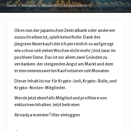
d
Home
Premium
Bitcoin (BTC) Analyse (KW32-1)
e
Ob es nun der japanischen Zentralbank oder anderem
zuzuschreiben ist, spielt keine Rolle: Dank des
jüngsten Abverkaufs bin ich persönlich so aufgeregt
wie schon seit vielen Wochen nicht mehr; Und zwar im
positiven Sinne. Das ist vor allem zwei Gründen zu
verdanken: der steigenden Angst am Markt und dem
ersten nennenswerten Kaufvolumen seit Monaten.
Dieser Inhalt ist nur für Krypto-Jedi, Krypto-Bulle, und
Krypto-Novize-Mitglieder.
Werde jetzt ebenfalls Mitglied und profitiere von
exklusiven Inhalten:
Jetzt beitreten
Already a member?
Hier einloggen