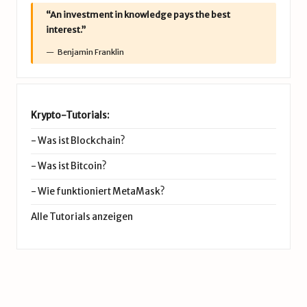
“An investment in knowledge pays the best
interest.”
Benjamin Franklin
Krypto-Tutorials:
-
Was ist Blockchain?
-
Was ist Bitcoin?
-
Wie funktioniert MetaMask?
Alle Tutorials anzeigen