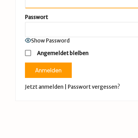
B
u
Passwort
d
e
Show Password
Angemeldet bleiben
Jetzt anmelden
|
Passwort vergessen?