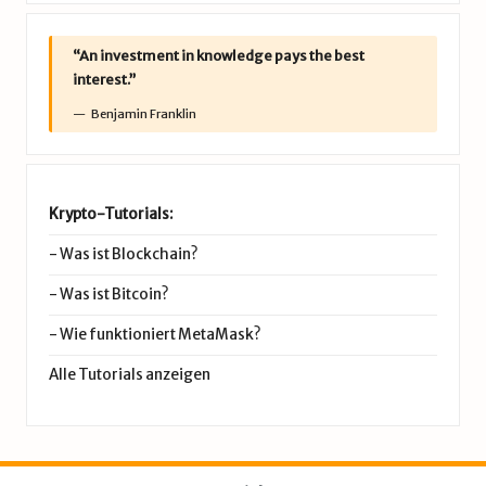
“An investment in knowledge pays the best
interest.”
Benjamin Franklin
Krypto-Tutorials:
-
Was ist Blockchain?
-
Was ist Bitcoin?
-
Wie funktioniert MetaMask?
Alle Tutorials anzeigen