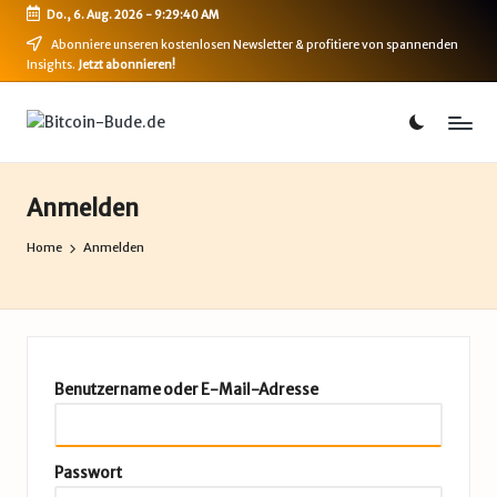
Do., 6. Aug. 2026
-
9:29:40 AM
Skip
Abonniere unseren kostenlosen Newsletter & profitiere von spannenden
Insights.
Jetzt abonnieren!
to
content
B
Bitcoin,
Ethereum,
i
DeFi
t
&
Anmelden
mehr
c
Home
Anmelden
o
i
n
-
Benutzername oder E-Mail-Adresse
B
u
Passwort