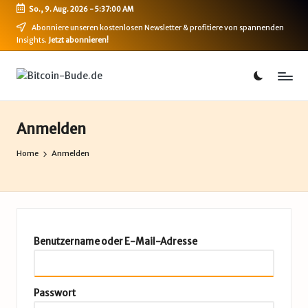
So., 9. Aug. 2026
-
5:37:00 AM
Skip
Abonniere unseren kostenlosen Newsletter & profitiere von spannenden
Insights.
Jetzt abonnieren!
to
content
B
Bitcoin,
Ethereum,
i
DeFi
t
&
Anmelden
mehr
c
Home
Anmelden
o
i
n
-
Benutzername oder E-Mail-Adresse
B
u
Passwort